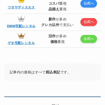
コスパ
重視
公式へ
ツタヤディスカス
品揃え
重視
新作
が多め
公式へ
クレカ以外
で支払い
DMM宅配レンタル
旧作
が多め
公式へ
価格
重視
ゲオ宅配レンタル
記事内の価格はすべて
税込表記
です。